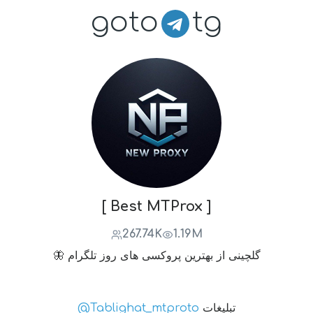
goto
tg
[ Best MTProx ]
267.74K
1.19M
🦋 گلچینی از بهترین پروکسی های روز تلگرام
تبلیغات
@Tablighat_mtproto