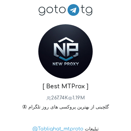
goto
tg
[ Best MTProx ]
267.74K
1.19M
🦋 گلچینی از بهترین پروکسی های روز تلگرام
تبلیغات
@Tablighat_mtproto