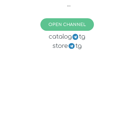
تبلیغات پربازده👇
t.me/joinchat/AAAAAFPlyezn5u6eoRs6
OPEN CHANNEL
yw
catalog
tg
قبل ترک کانال انتقادکنید:
store
tg
@Tabkhoodro