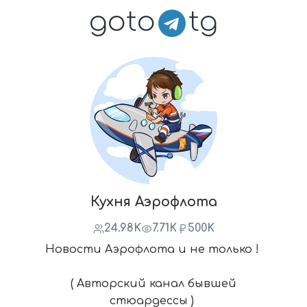
goto
tg
Кухня Аэрофлота
24.98K
7.71K
500K
Новости Аэрофлота и не только !
( Авторский канал бывшей
стюардессы )