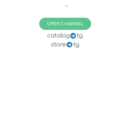
Реклама -
@a_dmintg
OPEN CHANNEL
Купить рекламу —
https://telega.in/c/aeroflot_kitchen
catalog
tg
store
tg