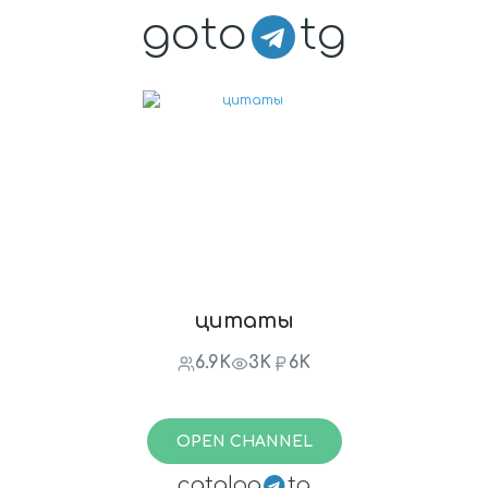
goto
tg
цитаты
6.9K
3K
6K
OPEN CHANNEL
catalog
tg