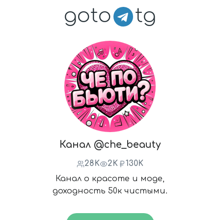
goto
tg
Канал @che_beauty
28K
2K
130K
Канал о красоте и моде,
доходность 50к чистыми.