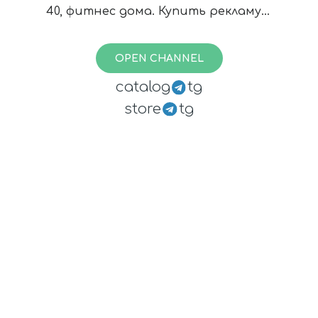
40, фитнес дома. Купить рекламу в
этом канале
https://telega.in/c/glavni_po_figure
OPEN CHANNEL
catalog
tg
store
tg