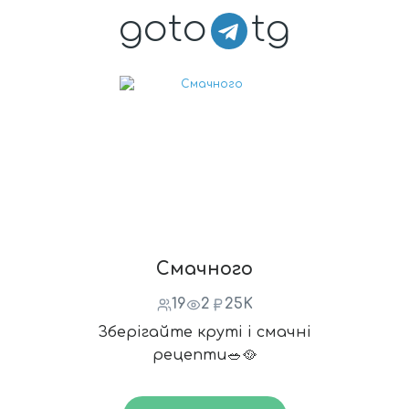
goto
tg
Смачного
19
2
25K
Зберігайте круті і смачні
рецепти🥗🥘