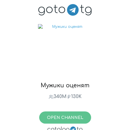
goto
tg
Мужики оценят
340M
130K
OPEN CHANNEL
catalog
tg