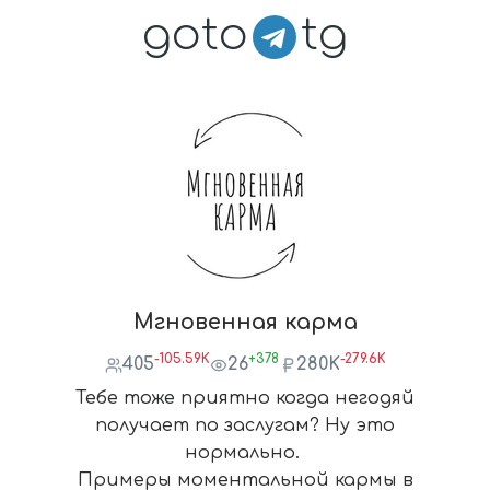
goto
tg
Мгновенная карма
-105.59K
+378
-279.6K
405
26
280K
Тебе тоже приятно когда негодяй
получает по заслугам? Ну это
нормально.
Примеры моментальной кармы в