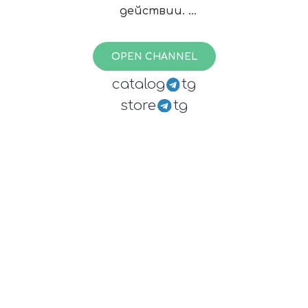
действии.
По рекламе:
@semen921
OPEN CHANNEL
catalog
tg
store
tg