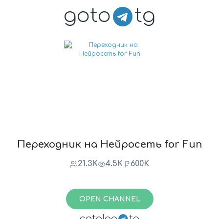
goto
tg
Переходник на Нейросеть for Fun
21.3K
4.5K
600K
OPEN CHANNEL
catalog
tg