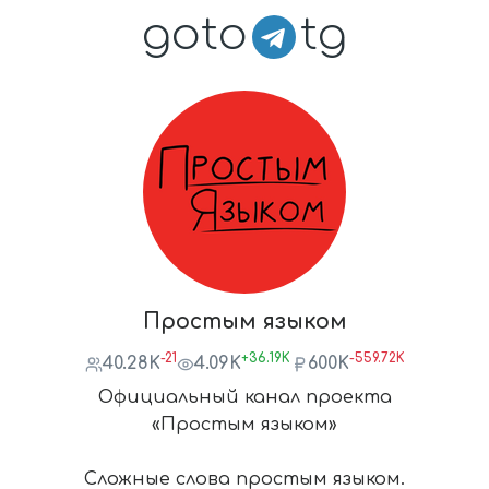
goto
tg
Простым языком
-21
+36.19K
-559.72K
40.28K
4.09K
600K
Официальный канал проекта
«Простым языком»
Сложные слова простым языком.