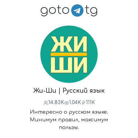
goto
tg
Жи-Ши | Русский язык
14.83K
1.04K
111K
Интересно о русском языке.
Минимум правил, максимум
пользы.